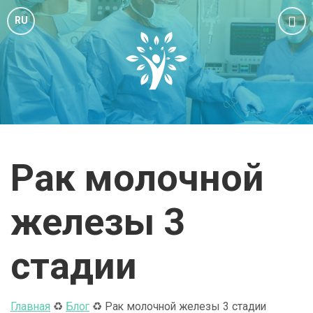
C
h
RU
o
o
s
e
l
a
n
g
u
a
Рак молочной
g
e
:
железы 3
стадии
Главная
♻️
Блог
♻️
Рак молочной железы 3 стадии